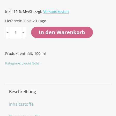
inkl. 19 % MwSt.
zzgl.
Versandkosten
Lieferzeit:
2 bis 20 Tage
Revitalizing
In den Warenkorb
AHA
Face
Lotion
Produkt enthält: 100
ml
(Peeling)
Kategorie:
Liquid Gold
Menge
Beschreibung
Inhaltsstoffe