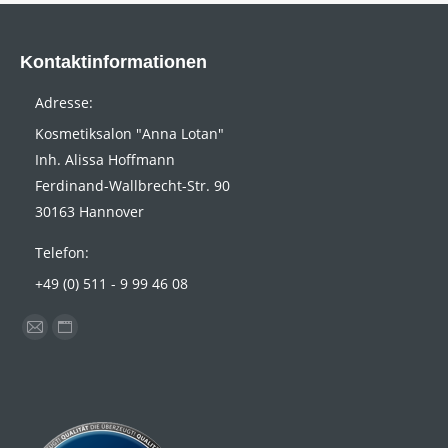
Kontaktinformationen
Adresse:
Kosmetiksalon "Anna Lotan"
Inh. Alissa Hoffmann
Ferdinand-Wallbrecht-Str. 90
30163 Hannover
Telefon:
+49 (0) 511 - 9 99 46 08
Finden Sie uns auf:
E-
Website
Mail
page
page
opens
opens
in
in
new