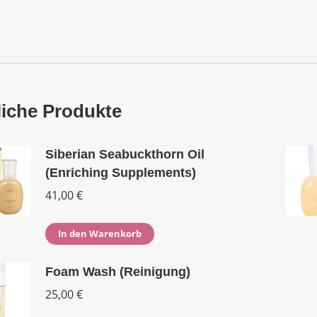
iche Produkte
Siberian Seabuckthorn Oil
(Enriching Supplements)
41,00
€
In den Warenkorb
Foam Wash (Reinigung)
25,00
€