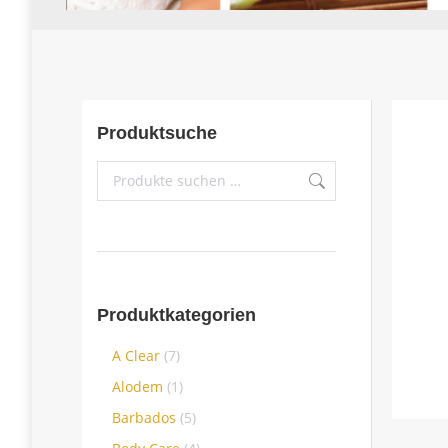
Produktsuche
Produktkategorien
A Clear
(7)
Alodem
(1)
Barbados
(5)