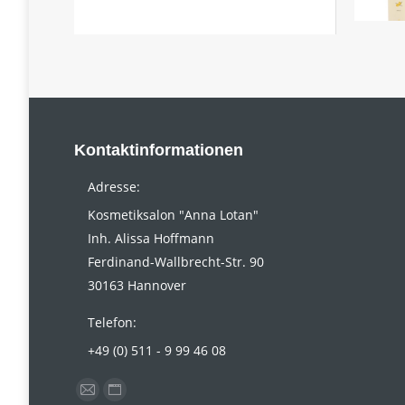
Kontaktinformationen
Adresse:
Kosmetiksalon "Anna Lotan"
Inh. Alissa Hoffmann
Ferdinand-Wallbrecht-Str. 90
30163 Hannover
Telefon:
+49 (0) 511 - 9 99 46 08
Finden Sie uns auf:
E-
Website