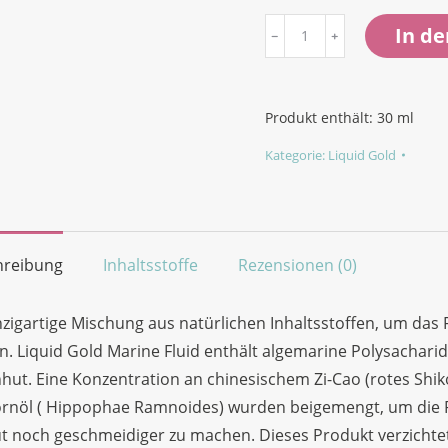
Marine
In d
Fluid
Zusätzliche
Feuchtigkeitspflege
Produkt enthält: 30
ml
für
Kategorie:
Liquid Gold
das
Gesicht
(Enriching
Supplements)
hreibung
Inhaltsstoffe
Rezensionen (0)
Menge
nzigartige Mischung aus natürlichen Inhaltsstoffen, um da
. Liquid Gold Marine Fluid enthält algemarine Polysachari
ut. Eine Konzentration an chinesischem Zi-Cao (rotes Shi
rnöl ( Hippophae Ramnoides) wurden beigemengt, um die Re
t noch geschmeidiger zu machen. Dieses Produkt verzichte