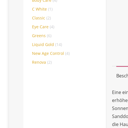
Body Care
(4)
C White
(1)
Classic
(2)
Eye Care
(4)
Greens
(6)
Liquid Gold
(14)
New Age Control
(4)
Renova
(2)
Besc
Eine ei
erhöhen
Sonnenh
Sanddo
die Hau