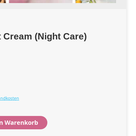
 Cream (Night Care)
andkosten
en Warenkorb