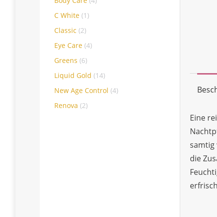
Body Care
(4)
C White
(1)
Classic
(2)
Eye Care
(4)
Greens
(6)
Liquid Gold
(14)
Besc
New Age Control
(4)
Renova
(2)
Eine re
Nachtpf
samtig 
die Zu
Feuchti
erfrisc