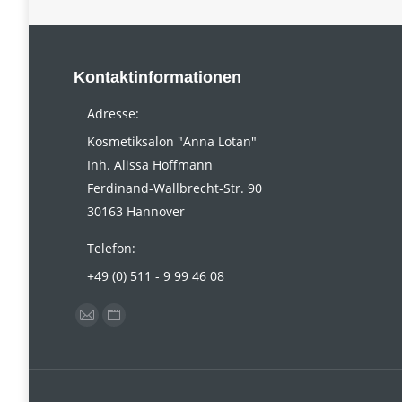
Kontaktinformationen
Adresse:
Kosmetiksalon "Anna Lotan"
Inh. Alissa Hoffmann
Ferdinand-Wallbrecht-Str. 90
30163 Hannover
Telefon:
+49 (0) 511 - 9 99 46 08
Finden Sie uns auf:
E-
Website
Mail
page
page
opens
opens
in