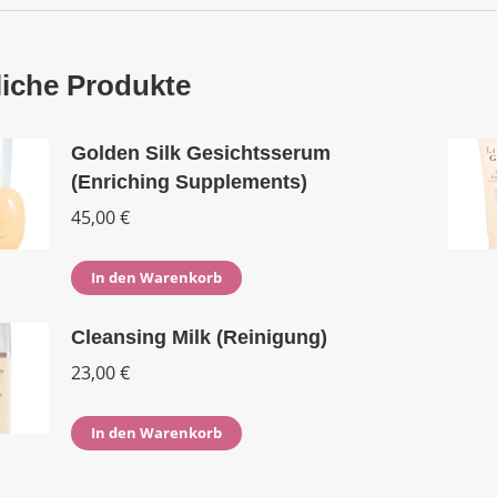
iche Produkte
Golden Silk Gesichtsserum
(Enriching Supplements)
45,00
€
In den Warenkorb
Cleansing Milk (Reinigung)
23,00
€
In den Warenkorb