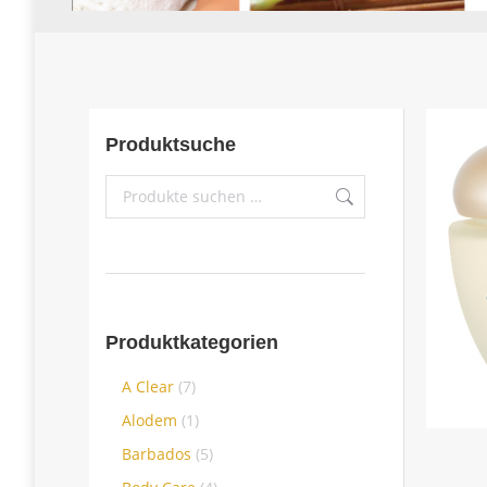
Produktsuche
Produktkategorien
A Clear
(7)
Alodem
(1)
Barbados
(5)