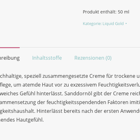
Cream
(Night
Produkt enthält: 50
ml
Care)
Kategorie:
Liquid Gold
Menge
hreibung
Inhaltsstoffe
Rezensionen (0)
ichhaltige, speziell zusammengesetzte Creme für trockene un
lege, um atemde Haut vor zu exzessivem Feuchtigkeitsverl
weiches Gefühl hinterlässt. Sanddornöl gibt der Creme rei
sammensetzung der feuchtigkeitsspendenden Faktoren imiti
gkeitshaushalt. Hinterlässt bereits nach der ersten Anwe
hendes Hautgefühl.