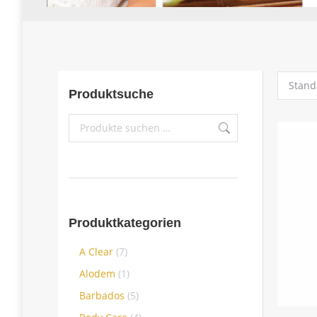
Produktsuche
Produktkategorien
A Clear
(7)
Alodem
(1)
Barbados
(5)