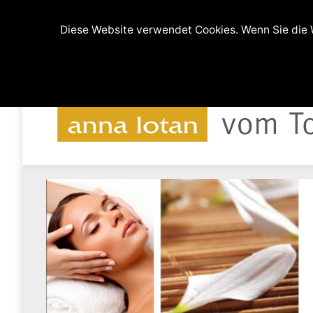
(0511) 9994608 und 0176-64219607
Ferdina
Diese Website verwendet Cookies. Wenn Sie die W