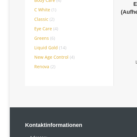
Body Care
(4)
E
C White
(1)
(Aufh
Classic
(2)
Eye Care
(4)
Greens
(6)
Liquid Gold
(14)
New Age Control
(4)
Renova
(2)
Kontaktinformationen