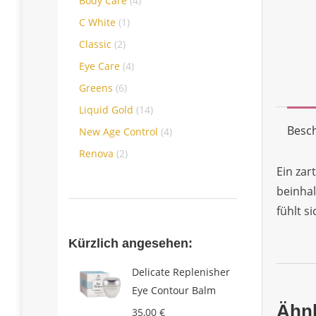
Body Care
(4)
C White
(1)
Classic
(2)
Eye Care
(4)
Greens
(6)
Liquid Gold
(14)
Besc
New Age Control
(4)
Renova
(2)
Ein zar
beinha
fühlt s
Kürzlich angesehen:
Delicate Replenisher
Eye Contour Balm
Ähnl
35,00
€