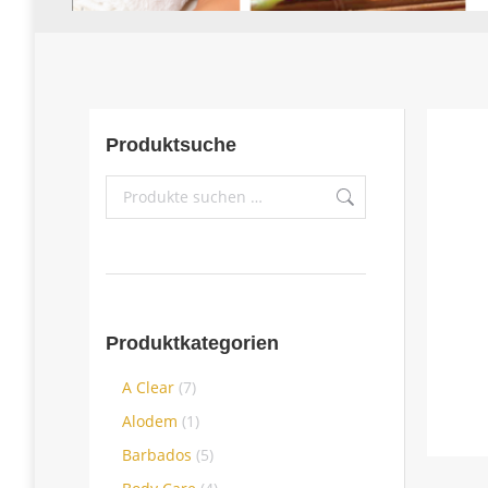
Produktsuche
Produktkategorien
A Clear
(7)
Alodem
(1)
Barbados
(5)