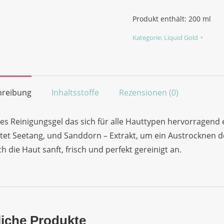
Gel
(Reinigung)
Produkt enthält: 200
ml
Menge
Kategorie:
Liquid Gold
hreibung
Inhaltsstoffe
Rezensionen (0)
tes Reinigungsgel das sich für alle Hauttypen hervorragen
ltet Seetang, und Sanddorn – Extrakt, um ein Austrocknen
ich die Haut sanft, frisch und perfekt gereinigt an.
iche Produkte