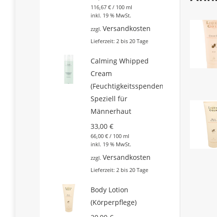
116,67
€
/
100
ml
inkl. 19 % MwSt.
Versandkosten
zzgl.
Lieferzeit:
2 bis 20 Tage
Calming Whipped
Cream
(Feuchtigkeitsspendend)
Speziell für
Männerhaut
33,00
€
66,00
€
/
100
ml
inkl. 19 % MwSt.
Versandkosten
zzgl.
Lieferzeit:
2 bis 20 Tage
Body Lotion
(Körperpflege)