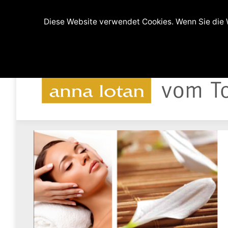
(0511) 9994608 und 0176-64219607
Ferdina
Diese Website verwendet Cookies. Wenn Sie die W