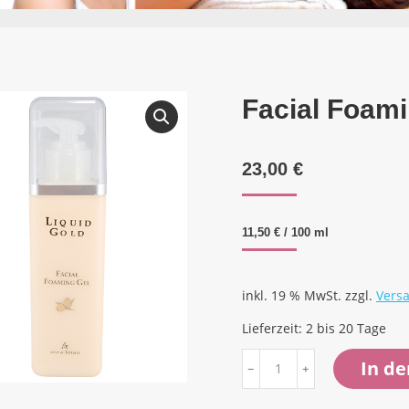
Facial Foami
23,00
€
11,50
€
/
100
ml
inkl. 19 % MwSt.
zzgl.
Vers
Lieferzeit:
2 bis 20 Tage
Facial
In d
Foaming