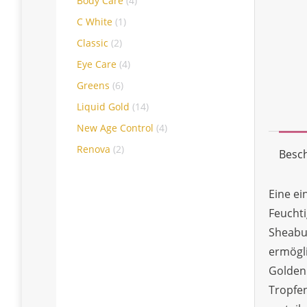
Body Care
(4)
C White
(1)
Classic
(2)
Eye Care
(4)
Greens
(6)
Liquid Gold
(14)
New Age Control
(4)
Renova
(2)
Besc
Eine ei
Feuchti
Sheabut
ermögli
Golden 
Tropfen