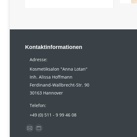
Kontaktinformationen
Adresse:
Kosmetiksalon "Anna Lotan"
Inh. Alissa Hoffmann
Ferdinand-Wallbrecht-Str. 90
30163 Hannover
Telefon:
+49 (0) 511 - 9 99 46 08
Finden Sie uns auf:
E-
Website