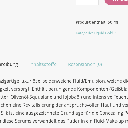
Silk
Gesichtsserum
(Enriching
Produkt enthält: 50
ml
Supplements)
Kategorie:
Liquid Gold
Menge
hreibung
Inhaltsstoffe
Rezensionen (0)
nzigartige luxuriöse, seidenweiche Fluid/Emulsion, welche 
gkeit versorgt. Enthält beruhigende Komponenten (Geißblatt
ter, Olivenöl-Squualane und Jojobaöl) und intensive Feucht
chen eine Revitalisierung der anspruchsvollen Haut und v
Silk ist eine ausgezeichnete Grundlage für die Concealing
 diese Serums verwandelt das Puder in ein Fluid-Make-up m