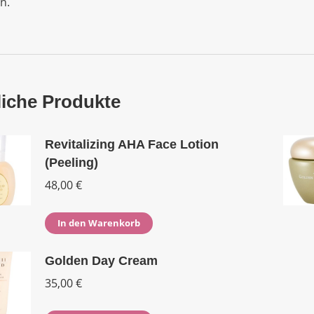
n.
iche Produkte
Revitalizing AHA Face Lotion
(Peeling)
48,00
€
In den Warenkorb
Golden Day Cream
35,00
€