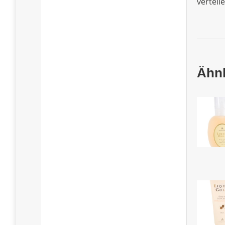
verteile
Ähnl