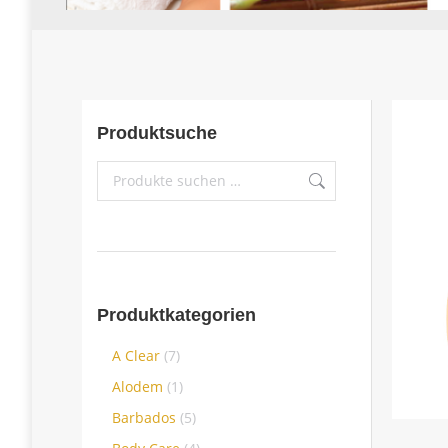
Produktsuche
Produktkategorien
A Clear
(7)
Alodem
(1)
Barbados
(5)