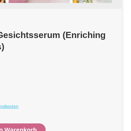
Gesichtsserum (Enriching
)
andkosten
en Warenkorb