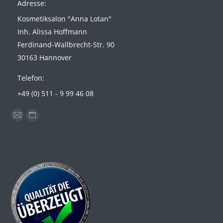
Adresse:
Kosmetiksalon "Anna Lotan"
Inh. Alissa Hoffmann
Ferdinand-Wallbrecht-Str. 90
30163 Hannover
Telefon:
+49 (0) 511 - 9 99 46 08
Finden Sie uns auf:
E-
Website
Mail
page
page
opens
opens
in
in
new
new
window
window