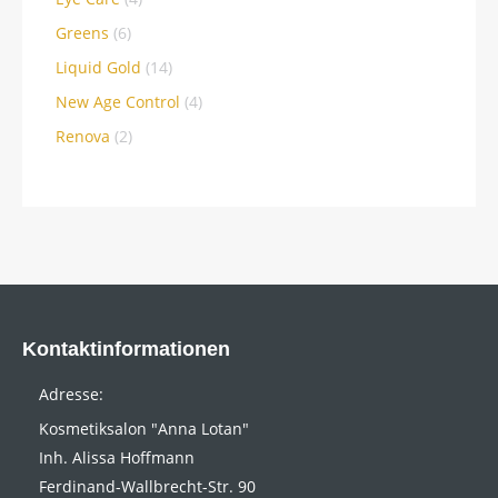
Greens
(6)
Liquid Gold
(14)
New Age Control
(4)
Renova
(2)
Kontaktinformationen
Adresse:
Kosmetiksalon "Anna Lotan"
Inh. Alissa Hoffmann
Ferdinand-Wallbrecht-Str. 90