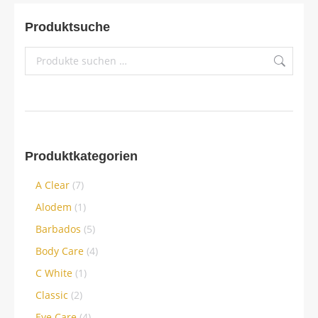
Produktsuche
Produktkategorien
A Clear
(7)
Alodem
(1)
Barbados
(5)
Body Care
(4)
C White
(1)
Classic
(2)
Eye Care
(4)