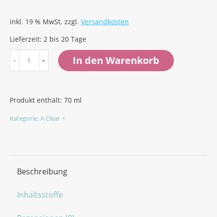
inkl. 19 % MwSt.
zzgl.
Versandkosten
Lieferzeit:
2 bis 20 Tage
Skin
In den Warenkorb
Balancer
(Intensive
Feuchtigkeit)
Produkt enthält: 70
ml
Menge
Kategorie:
A Clear
Beschreibung
Inhaltsstoffe