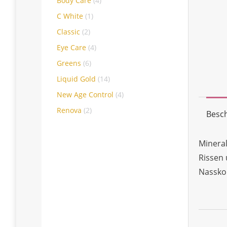
Body Care
(4)
C White
(1)
Classic
(2)
Eye Care
(4)
Greens
(6)
Liquid Gold
(14)
New Age Control
(4)
Renova
(2)
Besc
Minera
Rissen
Nassko