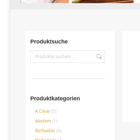
Produktsuche
Produktkategorien
A Clear
(7)
Alodem
(1)
Barbados
(5)