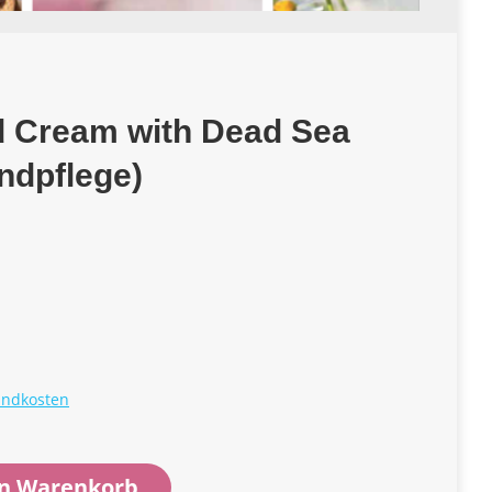
d Cream with Dead Sea
ndpflege)
andkosten
en Warenkorb