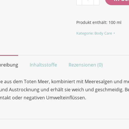
Hand
Cream
with
Produkt enthält: 100
ml
Dead
Kategorie:
Body Care
Sea
Minerals
(Handpflege)
Menge
hreibung
Inhaltsstoffe
Rezensionen (0)
le aus dem Toten Meer, kombiniert mit Meeresalgen und me
 und Austrocknung und erhält sie weich und geschmeidig. 
ntakt oder negativen Umwelteinflüssen.