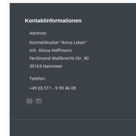
Kontaktinformationen
Adresse:
Kosmetiksalon "Anna Lotan"
Inh. Alissa Hoffmann
Ferdinand-Wallbrecht-Str. 90
30163 Hannover
Telefon:
+49 (0) 511 - 9 99 46 08
Finden Sie uns auf:
E-
Website
Mail
page
page
opens
opens
in