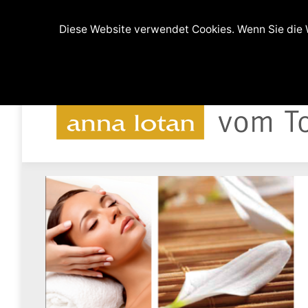
(0511) 9994608 und 0176-64219607
Ferdina
Diese Website verwendet Cookies. Wenn Sie die W